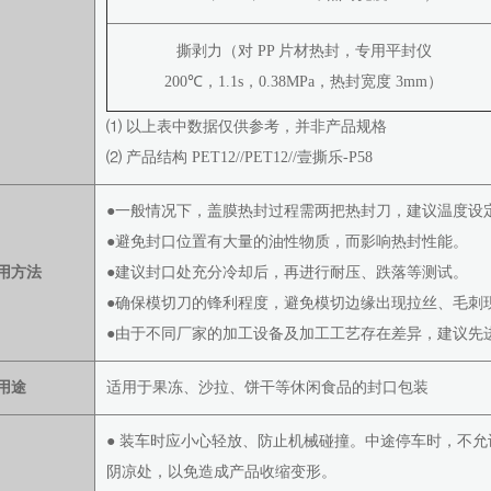
撕剥力（对 PP 片材热封，专用平封仪
200℃，1.1s，0.38MPa，热封宽度 3mm）
⑴ 以上表中数据仅供参考，并非产品规格
⑵ 产品结构 PET12//PET12//壹撕乐-P58
●一般情况下，盖膜热封过程需两把热封刀，建议温度设定 180-
●避免封口位置有大量的油性物质，而影响热封性能。
用方法
●建议封口处充分冷却后，再进行耐压、跌落等测试。
●确保模切刀的锋利程度，避免模切边缘出现拉丝、毛刺
●由于不同厂家的加工设备及加工工艺存在差异，建议先
用途
适用于果冻、沙拉、饼干等休闲食品的封口包装
● 装车时应小心轻放、防止机械碰撞。中途停车时，不
阴凉处，以免造成产品收缩变形。