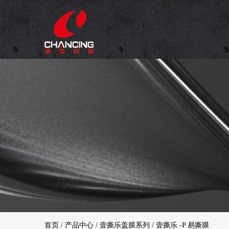
首页
/
产品中心
/
壹撕乐盖膜系列
/
壹撕乐 -P 易撕膜