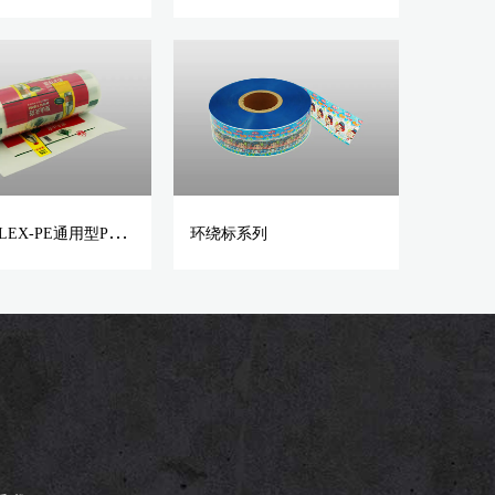
S
HRINFLEX-PE通用型PE收缩膜
环绕标系列