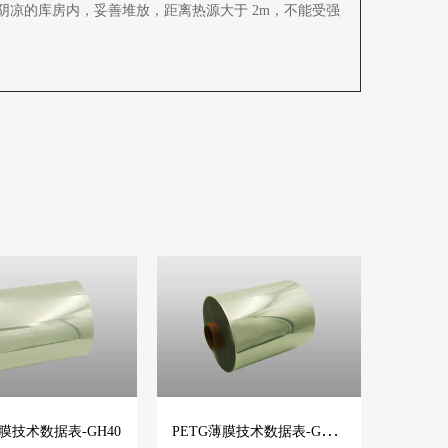
、阴凉的库房内，妥善堆放，距离热源大于 2m，不能受强
P
ETG薄膜技术数据表-GM40
薄膜技术数据表-GH40