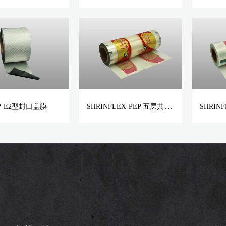
S
HRINFLEX-PEP 五层共挤聚烯烃收缩膜
P-E2型封口盖膜