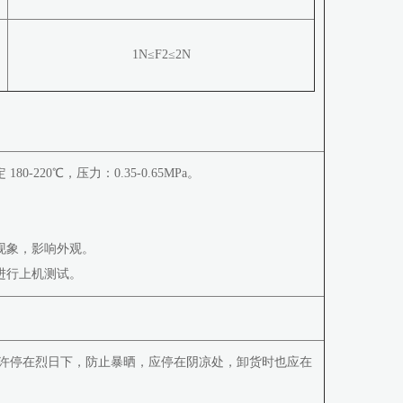
1N≤F2≤2N
220℃，压力：0.35-0.65MPa。
现象，影响外观。
进行上机测试。
允许停在烈日下，防止暴晒，应停在阴凉处，卸货时也应在