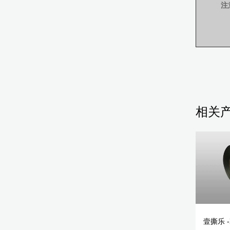
注
相关
壹撕乐 