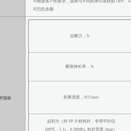
可根据客户的要求，选择与不同的承印基材如 OPP、AL
可巴氏杀菌
拉断力，N
断裂伸长率，％
剥离强度，N/15mm
术指标
起剥力（对 PP 片材热封，专用平封仪
200℃，1.1s，0.38MPa, 热封宽度 3mm）